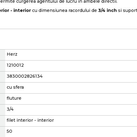
ermite curgerea agentului de lucru in ambele directii.
erior - interior
cu dimensiunea racordului de
3/4 inch
si supor
Herz
1210012
3830002826134
cu sfera
fluture
3/4
filet interior - interior
50