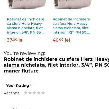
Robinet de inchidere
Robinet de inchidere
cu sfera Herz Heavy,
cu sfera Herz Heavy,
alama nichelata, filet
alama nichelata, filet
interior, 3/8", PN 63,
interior, 1/2”, PN 50,
maner fluture
maner fluture
37
,00
lei
46
,00
lei
You're reviewing:
Robinet de inchidere cu sfera Herz Heav
alama nichelata, filet interior, 3/4”, PN 5
maner fluture
Your Rating
Recenzie
1
2
3
4
5
star
stars
stars
stars
stars