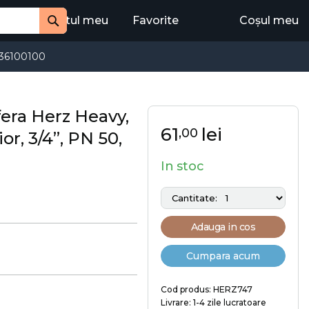
Contul meu
Favorite
Coșul meu
Cauta
36100100
fera Herz Heavy,
61
lei
,00
ior, 3/4”, PN 50,
In stoc
Adauga in cos
Cumpara acum
Cod produs: HERZ747
Livrare: 1-4 zile lucratoare