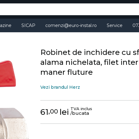
azine
SICAP
comenzi@euro-instal.ro
Service
07
Robinet de inchidere cu s
alama nichelata, filet inter
maner fluture
Vezi brandul Herz
TVA inclus
61
lei
,00
/bucata