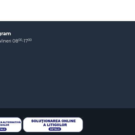
gram
00
00
Vineri 08
-17