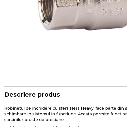
Skip
to
the
beginning
of
the
images
Descriere produs
gallery
Robinetul de inchidere cu sfera Herz Heavy, face parte din se
schimbare in sistemul in functiune. Acesta permite functiona
sarcinilor bruste de presiune.