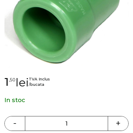
gallery
Skip
1
lei
TVA Inclus
,50
to
/bucata
the
beginning
In stoc
of
the
images
-
+
gallery