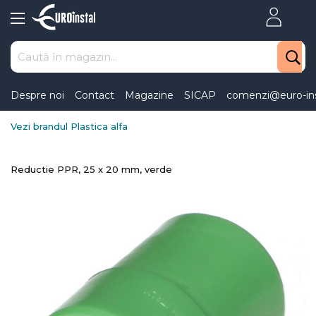
Skip
to
Content
Despre noi
Contact
Magazine
SICAP
comenzi@euro-ins
Vezi brandul Plastica alfa
Reductie PPR, 25 x 20 mm, verde
Skip
to
the
end
of
the
images