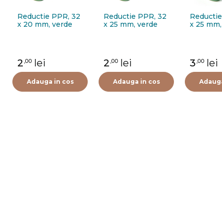
Reductie PPR, 32
Reductie PPR, 32
Reductie
x 20 mm, verde
x 25 mm, verde
x 25 mm,
2
lei
2
lei
3
lei
,00
,00
,00
Adauga in cos
Adauga in cos
Adauga