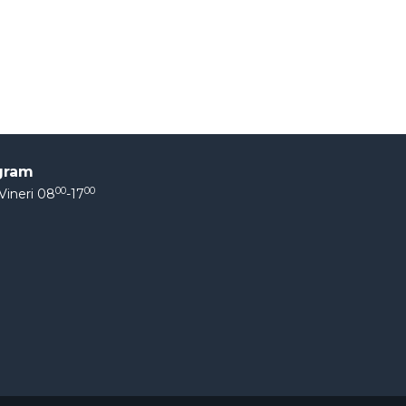
gram
00
00
Vineri 08
-17