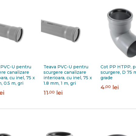
 PVC-U pentru
Teava PVC-U pentru
Cot PP HTPP, p
re canalizare
scurgere canalizare
scurgere, D 75 
oara, cu inel, 75 x
interioara, cu inel, 75 x
grade
, 0.5 m, gri
1.8 mm, 1 m, gri
4
,00
lei
lei
11
,00
lei