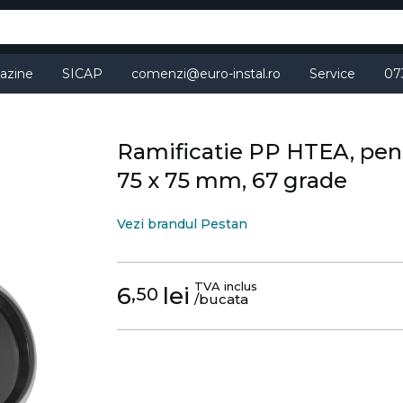
azine
SICAP
comenzi@euro-instal.ro
Service
07
Ramificatie PP HTEA, pen
75 x 75 mm, 67 grade
Vezi brandul Pestan
TVA inclus
6
lei
,50
/bucata