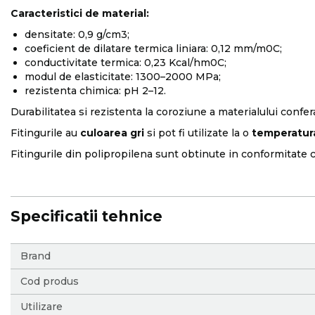
Caracteristici de material:
densitate: 0,9 g/cm3;
coeficient de dilatare termica liniara: 0,12 mm/m0C;
conductivitate termica: 0,23 Kcal/hm0C;
modul de elasticitate: 1300–2000 MPa;
rezistenta chimica: pH 2–12.
Durabilitatea si rezistenta la coroziune a materialului confer
Fitingurile au
culoarea gri
si pot fi utilizate la o
temperatur
Fitingurile din polipropilena sunt obtinute in conformitate 
Specificatii tehnice
More
Brand
Information
Cod produs
Utilizare