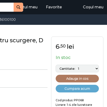
Contul meu
Favorite
Coșul meu
Cauta
36100100
tru scurgere, D
6
lei
,50
In stoc
Adauga in cos
Cumpara acum
Cod produs: PP068
Livrare: 1-4 zile lucratoare