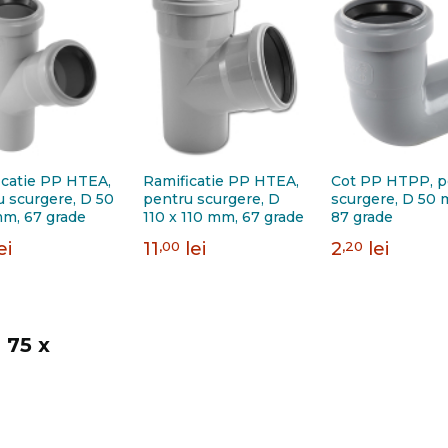
icatie PP HTEA,
Ramificatie PP HTEA,
Cot PP HTPP, p
u scurgere, D 50
pentru scurgere, D
scurgere, D 50 
mm, 67 grade
110 x 110 mm, 67 grade
87 grade
ei
11
,00
lei
2
,20
lei
 75 x