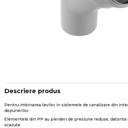
Skip
to
the
beginning
of
the
images
Descriere produs
gallery
Pentru imbinarea tevilor in sistemele de canalizare din interio
depunerilor.
Elementele din PP au pierderi de presiune reduse, datorita su
scazute.