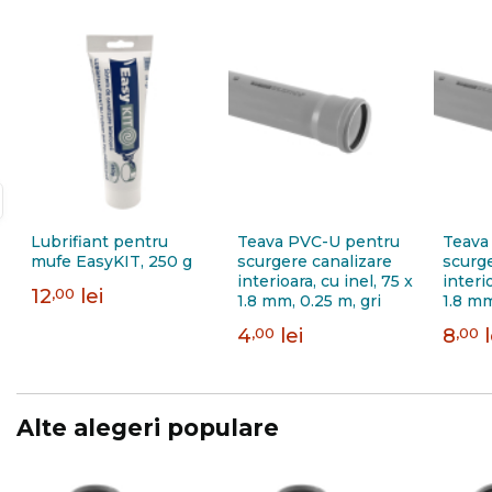
Lubrifiant pentru
Teava PVC-U pentru
Teava
mufe EasyKIT, 250 g
scurgere canalizare
scurge
interioara, cu inel, 75 x
interi
12
,00
lei
1.8 mm, 0.25 m, gri
1.8 mm
4
,00
lei
8
,00
Alte alegeri populare