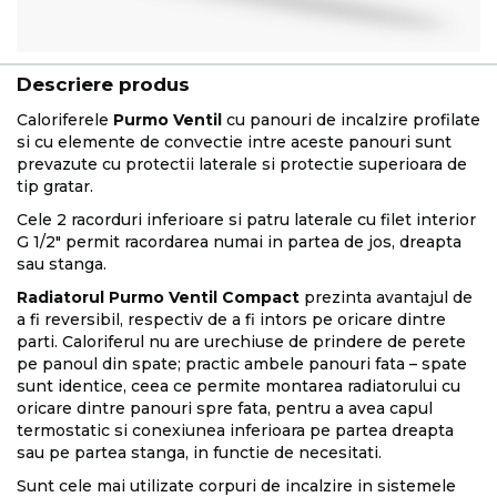
Descriere produs
Caloriferele
Purmo Ventil
cu panouri de incalzire profilate
si cu elemente de convectie intre aceste panouri sunt
prevazute cu protectii laterale si protectie superioara de
tip gratar.
Cele 2 racorduri inferioare si patru laterale cu filet interior
G 1/2" permit racordarea numai in partea de jos, dreapta
sau stanga.
Radiatorul Purmo Ventil Compact
prezinta avantajul de
a fi reversibil, respectiv de a fi intors pe oricare dintre
parti. Caloriferul nu are urechiuse de prindere de perete
pe panoul din spate; practic ambele panouri fata – spate
sunt identice, ceea ce permite montarea radiatorului cu
oricare dintre panouri spre fata, pentru a avea capul
termostatic si conexiunea inferioara pe partea dreapta
sau pe partea stanga, in functie de necesitati.
Sunt cele mai utilizate corpuri de incalzire in sistemele