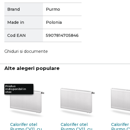
More
Brand
Purmo
Information
Made in
Polonia
Cod EAN
5907814705846
Ghiduri si documente
Alte alegeri populare
Produs
Produs
Produs
Produs
indisponibil in
indisponibil in
indisponibil in
indisponibil in
stoc
stoc
stoc
stoc
Calorifer otel
Calorifer otel
Calorifer
Purmo CV11, cu
Purmo CV11, cu
Purmo CV