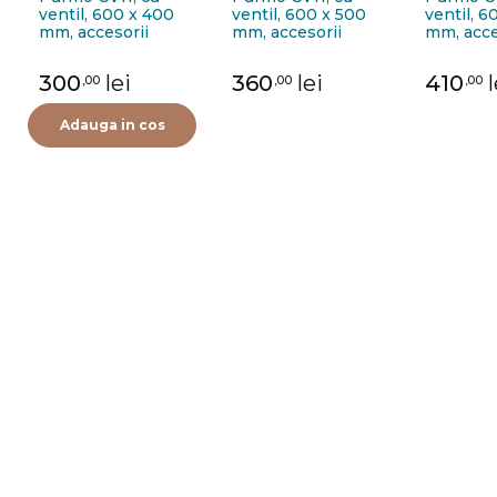
ventil, 600 x 400
ventil, 600 x 500
ventil, 6
mm, accesorii
mm, accesorii
mm, acce
incluse
incluse
incluse
300
lei
360
lei
410
l
,00
,00
,00
Adauga in cos