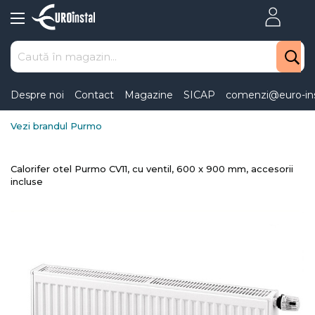
Skip
to
Content
Despre noi
Contact
Magazine
SICAP
comenzi@euro-ins
Vezi brandul Purmo
Calorifer otel Purmo CV11, cu ventil, 600 x 900 mm, accesorii
incluse
Skip
to
the
end
of
the