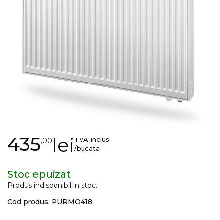
images
gallery
Skip
435
lei
TVA Inclus
,00
to
/bucata
the
beginning
Stoc epuizat
of
Produs indisponibil in stoc.
the
Cod produs: PURMO418
images
gallery