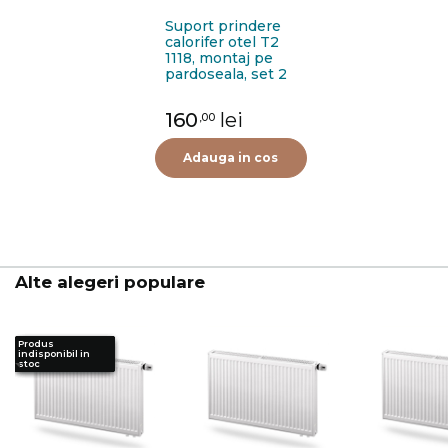
Suport prindere
calorifer otel T2
1118, montaj pe
pardoseala, set 2
bucati
160
lei
,00
Adauga in cos
Alte alegeri populare
Produs
Produs
Produs
Produs
indisponibil in
indisponibil in
indisponibil in
indisponibil in
stoc
stoc
stoc
stoc