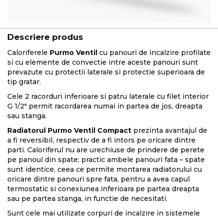
Descriere produs
Caloriferele
Purmo Ventil
cu panouri de incalzire profilate
si cu elemente de convectie intre aceste panouri sunt
prevazute cu protectii laterale si protectie superioara de
tip gratar.
Cele 2 racorduri inferioare si patru laterale cu filet interior
G 1/2" permit racordarea numai in partea de jos, dreapta
sau stanga.
Radiatorul Purmo Ventil Compact
prezinta avantajul de
a fi reversibil, respectiv de a fi intors pe oricare dintre
parti. Caloriferul nu are urechiuse de prindere de perete
pe panoul din spate; practic ambele panouri fata – spate
sunt identice, ceea ce permite montarea radiatorului cu
oricare dintre panouri spre fata, pentru a avea capul
termostatic si conexiunea inferioara pe partea dreapta
sau pe partea stanga, in functie de necesitati.
Sunt cele mai utilizate corpuri de incalzire in sistemele