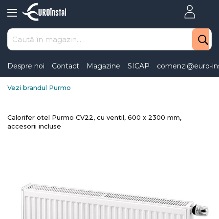
Skip
to
Content
Despre noi
Contact
Magazine
SICAP
comenzi@euro-ins
Vezi brandul Purmo
Calorifer otel Purmo CV22, cu ventil, 600 x 2300 mm,
accesorii incluse
Skip
to
the
end
of
the