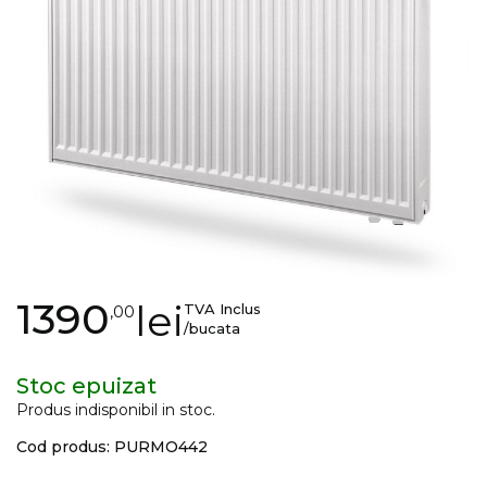
images
gallery
Skip
1390
lei
TVA Inclus
,00
to
/bucata
the
beginning
Stoc epuizat
of
Produs indisponibil in stoc.
the
Cod produs: PURMO442
images
gallery