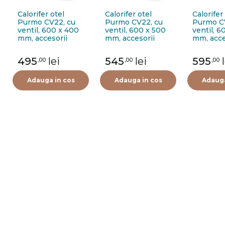
Calorifer otel
Calorifer otel
Calorifer
Purmo CV22, cu
Purmo CV22, cu
Purmo C
ventil, 600 x 400
ventil, 600 x 500
ventil, 6
mm, accesorii
mm, accesorii
mm, acce
incluse
incluse
incluse
495
lei
545
lei
595
,00
,00
,00
Adauga in cos
Adauga in cos
Adauga