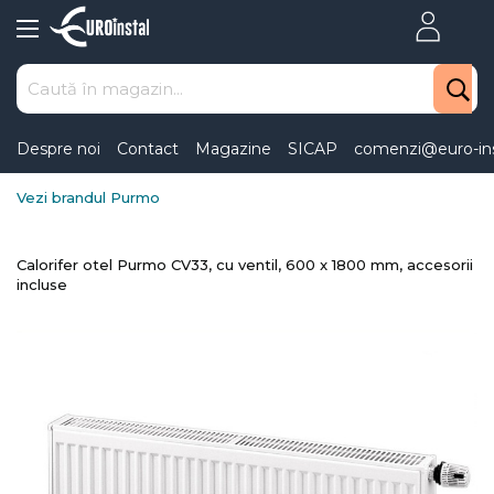
Skip
to
Content
Despre noi
Contact
Magazine
SICAP
comenzi@euro-ins
Vezi brandul Purmo
Calorifer otel Purmo CV33, cu ventil, 600 x 1800 mm, accesorii
incluse
Skip
to
the
end
of
the