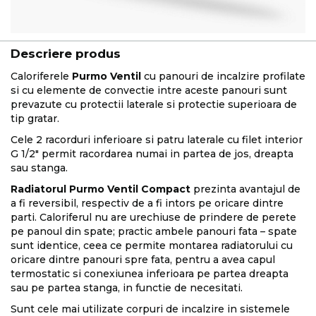
Descriere produs
Caloriferele
Purmo Ventil
cu panouri de incalzire profilate
si cu elemente de convectie intre aceste panouri sunt
prevazute cu protectii laterale si protectie superioara de
tip gratar.
Cele 2 racorduri inferioare si patru laterale cu filet interior
G 1/2" permit racordarea numai in partea de jos, dreapta
sau stanga.
Radiatorul Purmo Ventil Compact
prezinta avantajul de
a fi reversibil, respectiv de a fi intors pe oricare dintre
parti. Caloriferul nu are urechiuse de prindere de perete
pe panoul din spate; practic ambele panouri fata – spate
sunt identice, ceea ce permite montarea radiatorului cu
oricare dintre panouri spre fata, pentru a avea capul
termostatic si conexiunea inferioara pe partea dreapta
sau pe partea stanga, in functie de necesitati.
Sunt cele mai utilizate corpuri de incalzire in sistemele