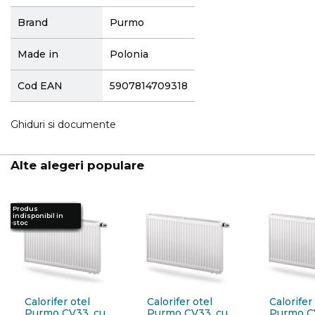
More
Brand
Purmo
Information
Made in
Polonia
Cod EAN
5907814709318
Ghiduri si documente
Alte alegeri populare
Produs
Produs
Produs
Produs
Produs
Produs
Produs
Produs
indisponibil in
indisponibil in
indisponibil in
indisponibil in
indisponibil in
indisponibil in
indisponibil in
indisponibil in
stoc
stoc
stoc
stoc
stoc
stoc
stoc
stoc
Calorifer otel
Calorifer otel
Calorifer
Purmo CV33, cu
Purmo CV33, cu
Purmo C