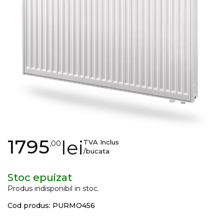
images
gallery
Skip
1795
lei
TVA Inclus
,00
to
/bucata
the
beginning
Stoc epuizat
of
Produs indisponibil in stoc.
the
Cod produs: PURMO456
images
gallery