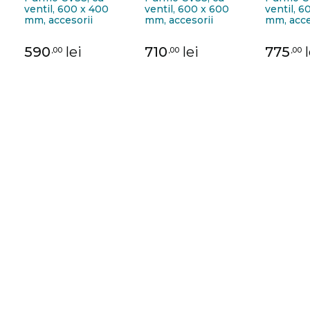
ventil, 600 x 400
ventil, 600 x 600
ventil, 6
mm, accesorii
mm, accesorii
mm, acce
incluse
incluse
incluse
590
lei
710
lei
775
,00
,00
,00