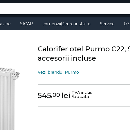
azine
SICAP
comenzi@euro-instal.ro
Service
07
Calorifer otel Purmo C22,
accesorii incluse
Vezi brandul Purmo
TVA inclus
545
lei
,00
/bucata