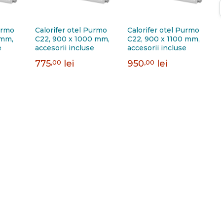
urmo
Calorifer otel Purmo
Calorifer otel Purmo
 mm,
C22, 900 x 1000 mm,
C22, 900 x 1100 mm,
e
accesorii incluse
accesorii incluse
775
,00
lei
950
,00
lei