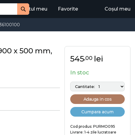
Contul meu
Favorite
Coșul meu
Cauta
36100100
 900 x 500 mm,
545
lei
,00
In stoc
Adauga in cos
Cumpara acum
Cod produs: PURMO095
Livrare: 1-4 zile lucratoare