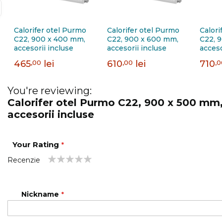
Calorifer otel Purmo
Calorifer otel Purmo
Calori
C22, 900 x 400 mm,
C22, 900 x 600 mm,
C22, 
accesorii incluse
accesorii incluse
acceso
465
,00
lei
610
,00
lei
710
,
You're reviewing:
Calorifer otel Purmo C22, 900 x 500 mm
accesorii incluse
Your Rating
Recenzie
1
2
3
4
5
star
stars
stars
stars
stars
Nickname