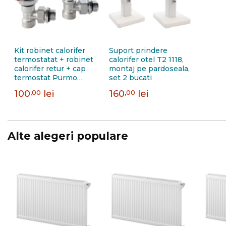
Kit robinet calorifer
Suport prindere
termostatat + robinet
calorifer otel T2 1118,
calorifer retur + cap
montaj pe pardoseala,
termostat Purmo
set 2 bucati
FIG01213502I0011,
100
,00
lei
160
,00
lei
alama, 1/2"
Alte alegeri populare