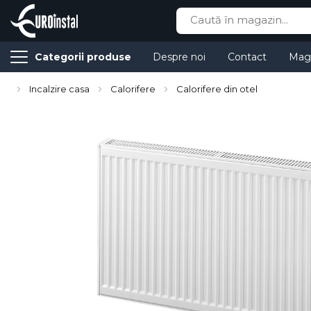
Cauta
Categorii produse
Despre noi
Contact
Mag
Incalzire casa
Calorifere
Calorifere din otel
Skip
to
the
end
of
the
images
gallery