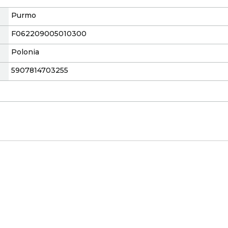
Purmo
F062209005010300
Polonia
5907814703255