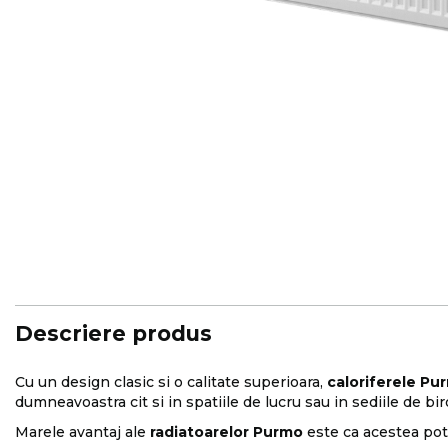
Skip
to
the
beginning
of
the
images
gallery
Descriere produs
Cu un design clasic si o calitate superioara,
caloriferele Pu
dumneavoastra cit si in spatiile de lucru sau in sediile de bir
Marele avantaj ale
radiatoarelor Purmo
este ca acestea pot f