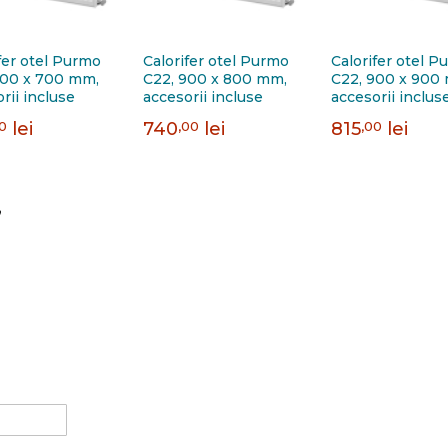
fer otel Purmo
Calorifer otel Purmo
Calorifer otel P
900 x 700 mm,
C22, 900 x 800 mm,
C22, 900 x 900
rii incluse
accesorii incluse
accesorii inclus
00
lei
740
,00
lei
815
,00
lei
,