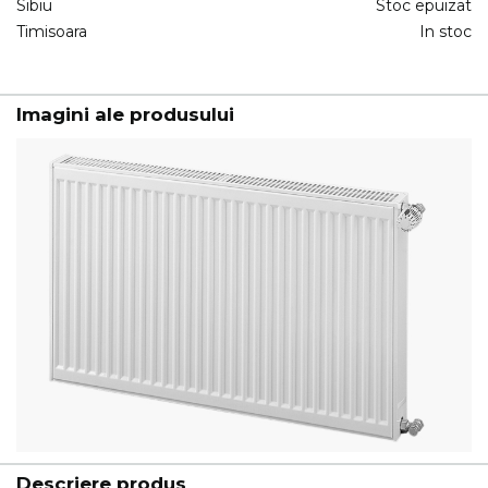
Sibiu
Stoc epuizat
Timisoara
In stoc
Imagini ale produsului
Descriere produs