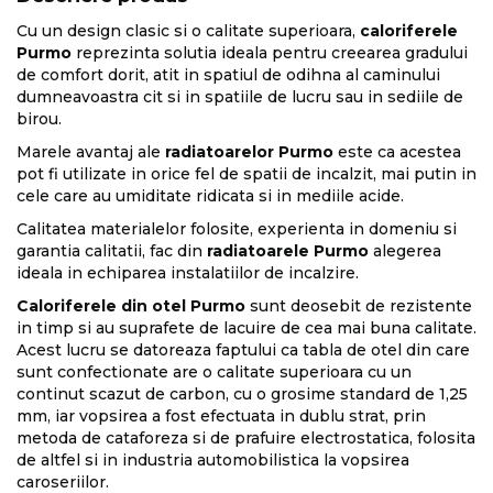
Cu un design clasic si o calitate superioara,
caloriferele
Purmo
reprezinta solutia ideala pentru creearea gradului
de comfort dorit, atit in spatiul de odihna al caminului
dumneavoastra cit si in spatiile de lucru sau in sediile de
birou.
Marele avantaj ale
radiatoarelor Purmo
este ca acestea
pot fi utilizate in orice fel de spatii de incalzit, mai putin in
cele care au umiditate ridicata si in mediile acide.
Calitatea materialelor folosite, experienta in domeniu si
garantia calitatii, fac din
radiatoarele Purmo
alegerea
ideala in echiparea instalatiilor de incalzire.
Caloriferele din otel Purmo
sunt deosebit de rezistente
in timp si au suprafete de lacuire de cea mai buna calitate.
Acest lucru se datoreaza faptului ca tabla de otel din care
sunt confectionate are o calitate superioara cu un
continut scazut de carbon, cu o grosime standard de 1,25
mm, iar vopsirea a fost efectuata in dublu strat, prin
metoda de cataforeza si de prafuire electrostatica, folosita
de altfel si in industria automobilistica la vopsirea
caroseriilor.