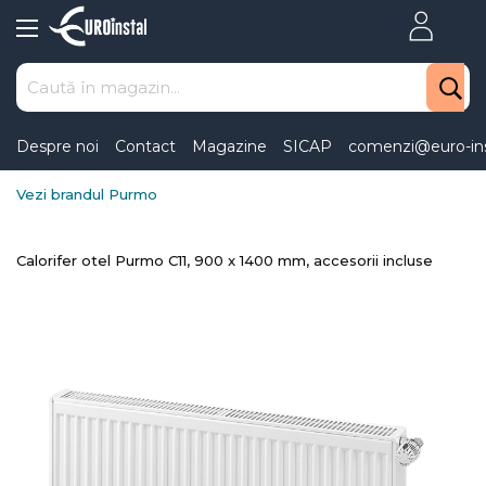
Skip
to
Content
Despre noi
Contact
Magazine
SICAP
comenzi@euro-ins
Vezi brandul Purmo
Calorifer otel Purmo C11, 900 x 1400 mm, accesorii incluse
Skip
to
the
end
of
the
images