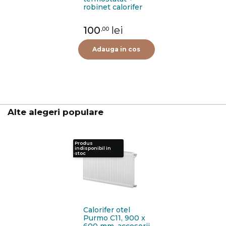
robinet calorifer
retur + cap
termostat Purmo
100
lei
,00
FIG01213502I0011,
alama, 1/2"
Adauga in cos
Alte alegeri populare
Produs
indisponibil in
stoc
Calorifer otel
Purmo C11, 900 x
600 mm, accesorii