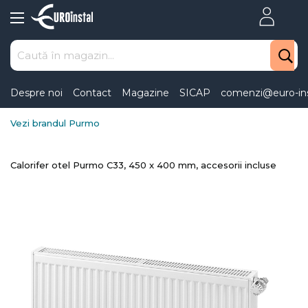
Skip
to
Content
Despre noi
Contact
Magazine
SICAP
comenzi@euro-ins
Vezi brandul Purmo
Calorifer otel Purmo C33, 450 x 400 mm, accesorii incluse
Skip
to
the
end
of
the
images