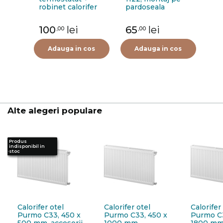
robinet calorifer
pardoseala
retur + cap
termostat Purmo
100
lei
65
lei
,00
,00
FIG01213502I0011,
alama, 1/2"
Adauga in cos
Adauga in cos
Alte alegeri populare
Produs
Produs
Produs
Produs
Produs
indisponibil in
indisponibil in
indisponibil in
indisponibil in
indisponibil in
stoc
stoc
stoc
stoc
stoc
Calorifer otel
Calorifer otel
Calorifer
Purmo C33, 450 x
Purmo C33, 450 x
Purmo C3
500 mm, accesorii
1000 mm,
1800 mm