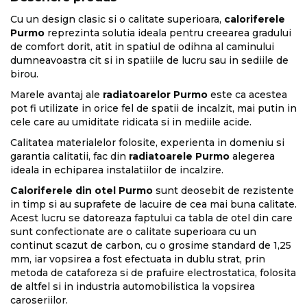
Cu un design clasic si o calitate superioara,
caloriferele
Purmo
reprezinta solutia ideala pentru creearea gradului
de comfort dorit, atit in spatiul de odihna al caminului
dumneavoastra cit si in spatiile de lucru sau in sediile de
birou.
Marele avantaj ale
radiatoarelor Purmo
este ca acestea
pot fi utilizate in orice fel de spatii de incalzit, mai putin in
cele care au umiditate ridicata si in mediile acide.
Calitatea materialelor folosite, experienta in domeniu si
garantia calitatii, fac din
radiatoarele Purmo
alegerea
ideala in echiparea instalatiilor de incalzire.
Caloriferele din otel Purmo
sunt deosebit de rezistente
in timp si au suprafete de lacuire de cea mai buna calitate.
Acest lucru se datoreaza faptului ca tabla de otel din care
sunt confectionate are o calitate superioara cu un
continut scazut de carbon, cu o grosime standard de 1,25
mm, iar vopsirea a fost efectuata in dublu strat, prin
metoda de cataforeza si de prafuire electrostatica, folosita
de altfel si in industria automobilistica la vopsirea
caroseriilor.