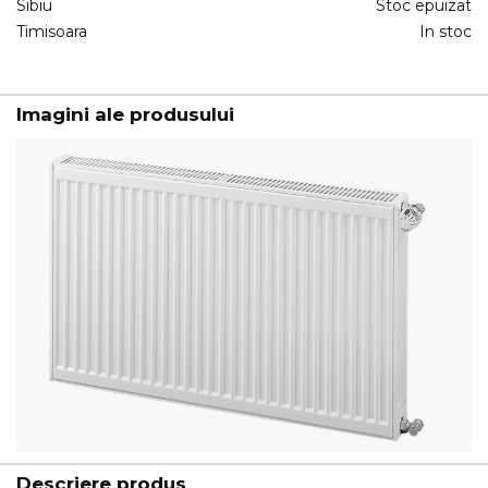
Sibiu
Stoc epuizat
Timisoara
In stoc
Imagini ale produsului
Descriere produs