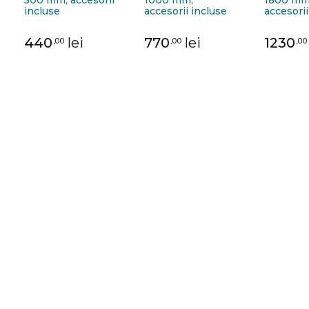
incluse
accesorii incluse
accesorii
440
lei
770
lei
1230
,00
,00
,00