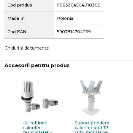
Cod produs
F063304504010300
Made in
Polonia
Cod EAN
5907814704269
Ghiduri si documente
Accesorii pentru produs
Kit robinet
Suport prindere
calorifer
calorifer otel T3
termostatat +
1122, montaj pe