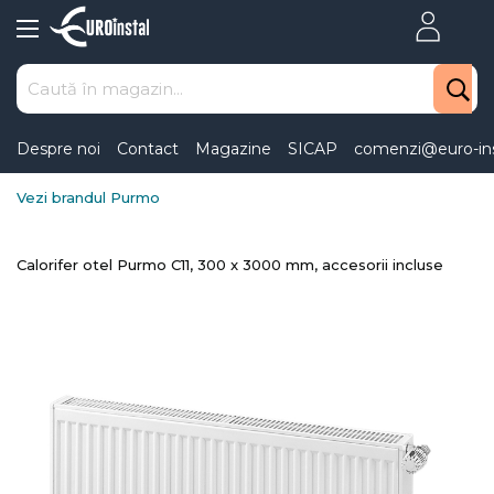
Skip
to
Content
Despre noi
Contact
Magazine
SICAP
comenzi@euro-ins
Vezi brandul Purmo
Calorifer otel Purmo C11, 300 x 3000 mm, accesorii incluse
Skip
to
the
end
of
the
images