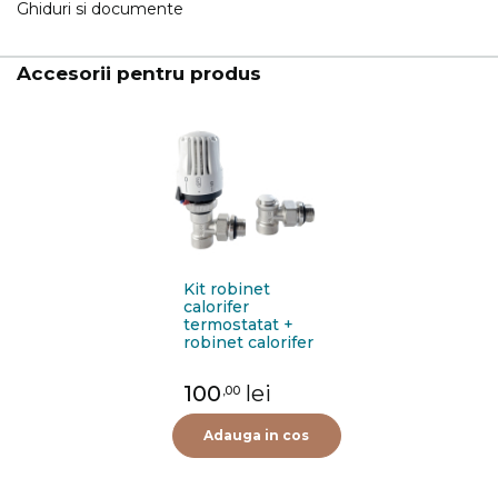
Ghiduri si documente
Accesorii pentru produs
Kit robinet
calorifer
termostatat +
robinet calorifer
retur + cap
termostat Purmo
100
lei
,00
FIG01213502I0011,
alama, 1/2"
Adauga in cos