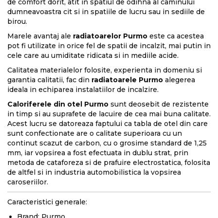
de comfort dorit, atit in spatiul de odihna al caminului
dumneavoastra cit si in spatiile de lucru sau in sediile de
birou.
Marele avantaj ale
radiatoarelor Purmo
este ca acestea
pot fi utilizate in orice fel de spatii de incalzit, mai putin in
cele care au umiditate ridicata si in mediile acide.
Calitatea materialelor folosite, experienta in domeniu si
garantia calitatii, fac din
radiatoarele Purmo
alegerea
ideala in echiparea instalatiilor de incalzire.
Caloriferele din otel Purmo
sunt deosebit de rezistente
in timp si au suprafete de lacuire de cea mai buna calitate.
Acest lucru se datoreaza faptului ca tabla de otel din care
sunt confectionate are o calitate superioara cu un
continut scazut de carbon, cu o grosime standard de 1,25
mm, iar vopsirea a fost efectuata in dublu strat, prin
metoda de cataforeza si de prafuire electrostatica, folosita
de altfel si in industria automobilistica la vopsirea
caroseriilor.
Caracteristici generale:
Brand: Purmo