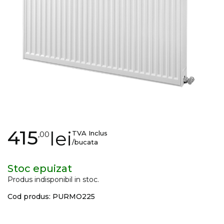
gallery
Skip
415
lei
TVA Inclus
,00
to
/bucata
the
beginning
Stoc epuizat
of
Produs indisponibil in stoc.
the
Cod produs: PURMO225
images
gallery