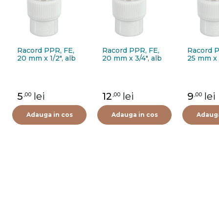
Racord PPR, FE,
Racord PPR, FE,
Racord P
20 mm x 1/2", alb
20 mm x 3/4", alb
25 mm x 3
5
lei
12
lei
9
lei
,00
,00
,00
Adauga in cos
Adauga in cos
Adauga