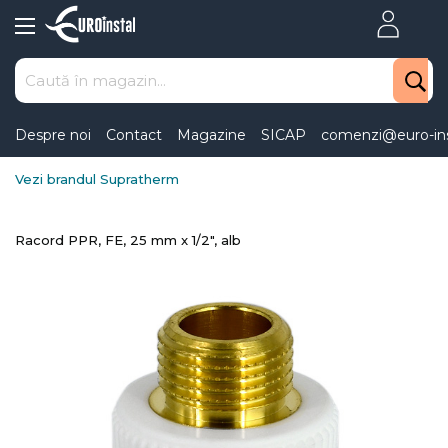
Skip
to
Content
Despre noi
Contact
Magazine
SICAP
comenzi@euro-ins
Vezi brandul Supratherm
Racord PPR, FE, 25 mm x 1/2", alb
Skip
to
the
end
of
the
images