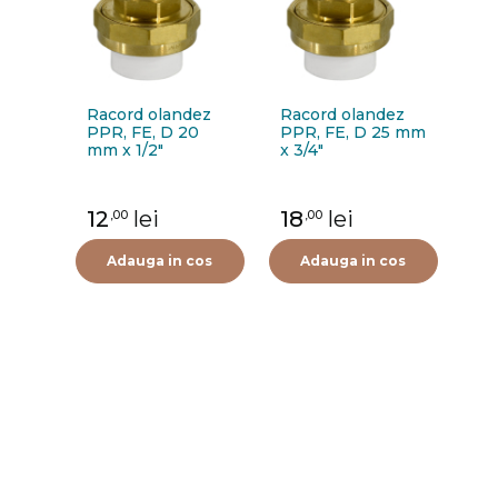
Racord olandez
Racord olandez
PPR, FE, D 20
PPR, FE, D 25 mm
mm x 1/2"
x 3/4"
12
lei
18
lei
,00
,00
Adauga in cos
Adauga in cos