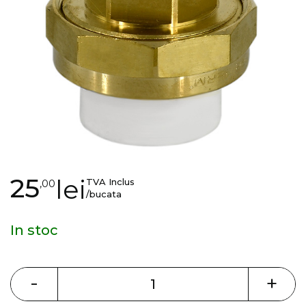
gallery
Skip
25
lei
TVA Inclus
,00
to
/bucata
the
beginning
In stoc
of
the
images
-
+
gallery