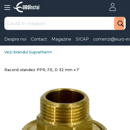
Skip
to
Content
Despre noi
Contact
Magazine
SICAP
comenzi@euro-ins
Vezi brandul Supratherm
Racord olandez PPR, FE, D 32 mm x 1"
Skip
to
the
end
of
the
images