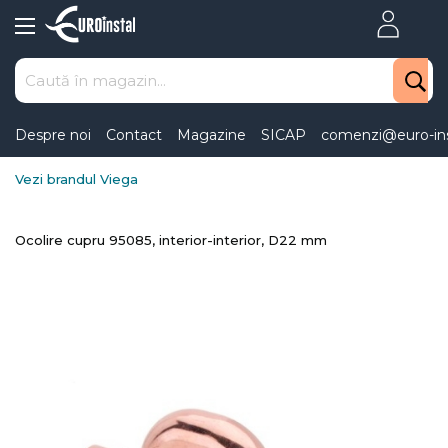
Skip
to
Content
Despre noi
Contact
Magazine
SICAP
comenzi@euro-ins
Vezi brandul Viega
Ocolire cupru 95085, interior-interior, D22 mm
Skip
to
the
end
of
the
images