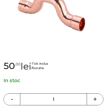
gallery
Skip
50
lei
TVA Inclus
,00
to
/bucata
the
beginning
In stoc
of
the
images
-
+
gallery