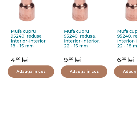
Mufa cupru
Mufa cupru
Mufa cu
95240, redusa,
95240, redusa,
95240, r
interior-interior,
interior-interior,
interior-i
18 - 15 mm
22 - 15 mm
22 - 18 
4
lei
9
lei
6
lei
,00
,00
,00
Adauga in cos
Adauga in cos
Adauga