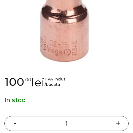
gallery
Skip
100
lei
TVA Inclus
,00
to
/bucata
the
beginning
In stoc
of
the
images
-
+
gallery