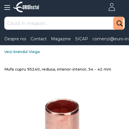
Skip
to
Content
Despre noi
Contact
Magazine
SICAP
comenzi@euro-ins
Vezi brandul Viega
Mufa cupru 95240, redusa, interior-interior, 54 - 42 mm
Skip
to
the
end
of
the
images