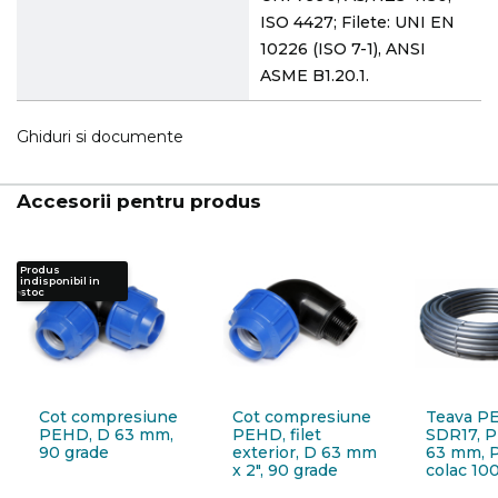
ISO 4427; Filete: UNI EN
10226 (ISO 7-1), ANSI
ASME B1.20.1.
Ghiduri si documente
Accesorii pentru produs
Produs
indisponibil in
stoc
Cot compresiune
Cot compresiune
Teava P
PEHD, D 63 mm,
PEHD, filet
SDR17, P
90 grade
exterior, D 63 mm
63 mm, P
x 2", 90 grade
colac 10