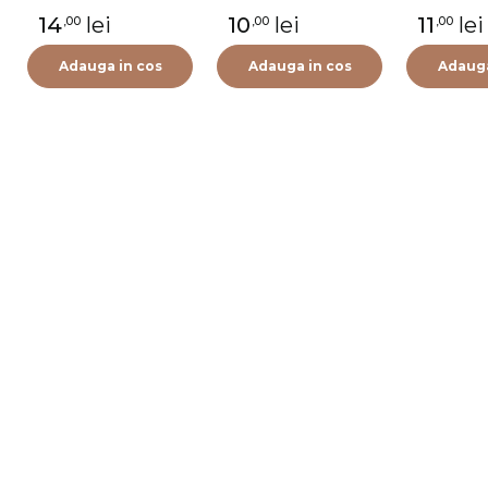
14
lei
10
lei
11
lei
,00
,00
,00
Adauga in cos
Adauga in cos
Adauga