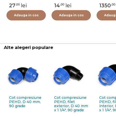
27
lei
14
lei
1350
,00
,00
,00
Adauga in cos
Adauga in cos
Adauga
Alte alegeri populare
Cot compresiune
Cot compresiune
Cot com
PEHD, D 40 mm,
PEHD, filet
PEHD, fi
90 grade
exterior, D 40 mm
interior
x 1 1/4", 90 grade
x 1 1/4", 