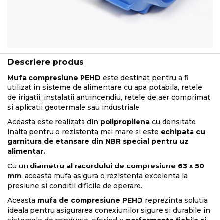
Descriere produs
Mufa compresiune PEHD
este destinat pentru a fi
utilizat in sisteme de alimentare cu apa potabila, retele
de irigatii, instalatii antiincendiu, retele de aer comprimat
si aplicatii geotermale sau industriale.
Aceasta este realizata din
polipropilena
cu densitate
inalta pentru o rezistenta mai mare si este
echipata cu
garnitura de etansare din NBR special pentru uz
alimentar.
Cu un
diametru al racordului de compresiune 63 x 50
mm
, aceasta mufa asigura o rezistenta excelenta la
presiune si conditii dificile de operare.
Aceasta
mufa de compresiune PEHD
reprezinta solutia
ideala pentru asigurarea conexiunilor sigure si durabile in
sistemele de conducte, oferind o
performanta fiabila si