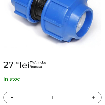
gallery
Skip
27
lei
TVA Inclus
,00
to
/bucata
the
beginning
In stoc
of
the
images
-
+
gallery