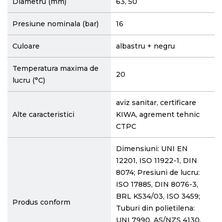
Diametru (mm)
63, 50
Presiune nominala (bar)
16
Culoare
albastru + negru
Temperatura maxima de
20
lucru (°C)
aviz sanitar, certificare
Alte caracteristici
KIWA, agrement tehnic
CTPC
Dimensiuni: UNI EN
12201, ISO 11922-1, DIN
8074; Presiuni de lucru:
ISO 17885, DIN 8076-3,
BRL K534/03, ISO 3459;
Produs conform
Tuburi din polietilena:
UNI 7990, AS/NZS 4130,