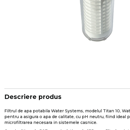
Skip
to
the
beginning
of
the
images
Descriere produs
gallery
Filtrul de apa potabila Water Systems, modelul Titan 10, Wat 
pentru a asigura o apa de calitate, cu pH neutru, fiind ideal pe
microfiltrarea necesara in sistemele casnice.