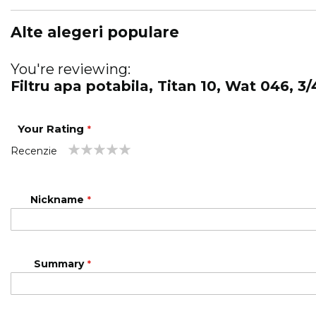
Alte alegeri populare
You're reviewing:
Filtru apa potabila, Titan 10, Wat 046, 3/
Your Rating
Recenzie
1
2
3
4
5
star
stars
stars
stars
stars
Nickname
Summary