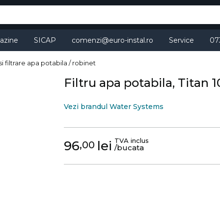
azine
SICAP
comenzi@euro-instal.ro
Service
07
 si filtrare apa potabila / robinet
Filtru apa potabila, Titan 1
Vezi brandul Water Systems
TVA inclus
96
lei
,00
/bucata