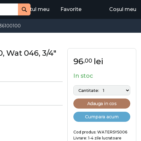
Contul meu
Favorite
Coșul meu
Cauta
36100100
0, Wat 046, 3/4"
96
lei
,00
In stoc
Adauga in cos
Cumpara acum
Cod produs: WATERSYS006
Livrare: 1-4 zile lucratoare