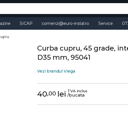
azine
SICAP
comenzi@euro-instal.ro
Service
07
 cupru
Curba cupru, 45 grade, inte
D35 mm, 95041
Vezi brandul Viega
TVA inclus
40
lei
,00
/bucata