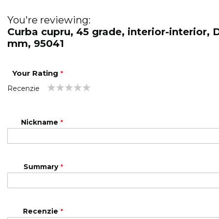
You're reviewing:
Curba cupru, 45 grade, interior-interior, 
mm, 95041
Your Rating
Recenzie
1
2
3
4
5
star
stars
stars
stars
stars
Nickname
Summary
Recenzie