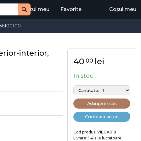
Contul meu
Favorite
Coșul meu
Cauta
36100100
rior-interior,
40
lei
,00
In stoc
Adauga in cos
Cumpara acum
Cod produs: VIEGA018
Livrare: 1-4 zile lucratoare