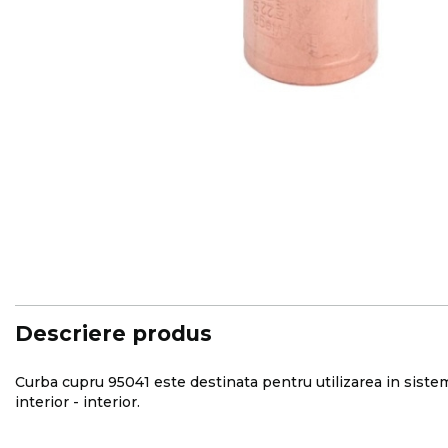
Skip
to
the
beginning
of
the
images
Descriere produs
gallery
Curba cupru 95041 este destinata pentru utilizarea in sisteme
interior - interior.