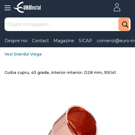
Skip
to
Content
Despre noi
Contact
Magazine
SICAP
comenzi@euro-ins
Vezi brandul Viega
Curba cupru, 45 grade, interior-interior, D28 mm, 95041
Skip
to
the
end
of
the
images