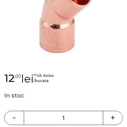
gallery
Skip
12
lei
TVA Inclus
,00
to
/bucata
the
beginning
In stoc
of
the
images
-
+
gallery