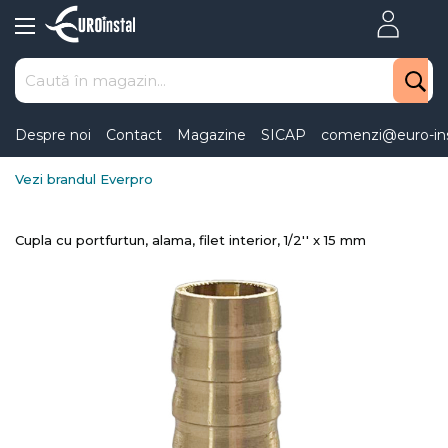
Skip
to
Content
Despre noi
Contact
Magazine
SICAP
comenzi@euro-ins
Vezi brandul Everpro
Cupla cu portfurtun, alama, filet interior, 1/2'' x 15 mm
Skip
to
the
end
of
the
images