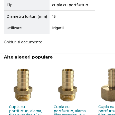
Tip
cupla cu portfurtun
Diametru furtun (mm)
15
Utilizare
irigatii
Ghiduri si documente
Alte alegeri populare
Cupla cu
Cupla cu
Cupla cu
portfurtun, alama,
portfurtun, alama,
portfurtu
filet exterior, 1/2''
filet exterior, 1/2''
filet inter