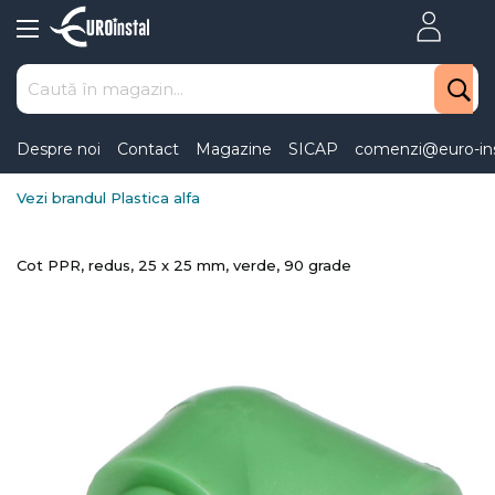
Skip
to
Content
Despre noi
Contact
Magazine
SICAP
comenzi@euro-ins
Vezi brandul Plastica alfa
Cot PPR, redus, 25 x 25 mm, verde, 90 grade
Skip
to
the
end
of
the
images