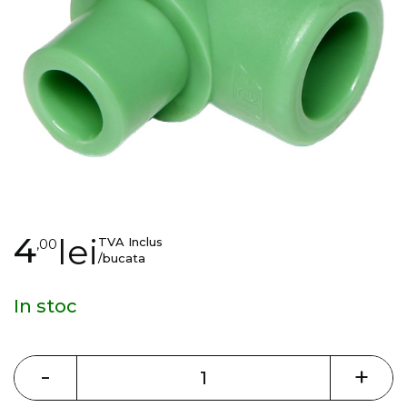
gallery
Skip
4
lei
TVA Inclus
,00
to
/bucata
the
beginning
In stoc
of
the
images
-
+
gallery