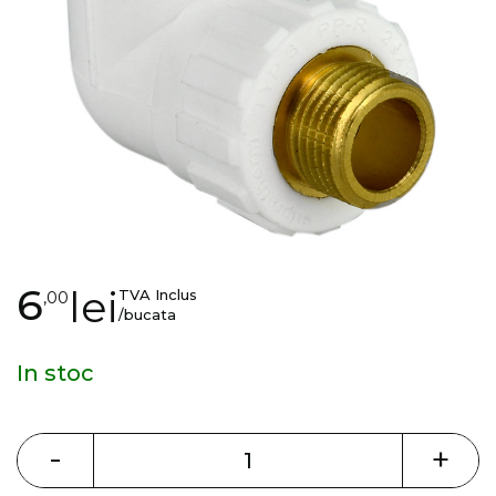
gallery
Skip
6
lei
TVA Inclus
,00
to
/bucata
the
beginning
In stoc
of
the
images
-
+
gallery