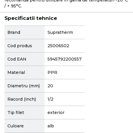
/ + 95°C.
Specificatii tehnice
More
Brand
Supratherm
Information
Cod produs
25006502
Cod EAN
5945792200557
Material
PPR
Diametru (mm)
20
Racord (inch)
1/2
Tip filet
exterior
Culoare
alb