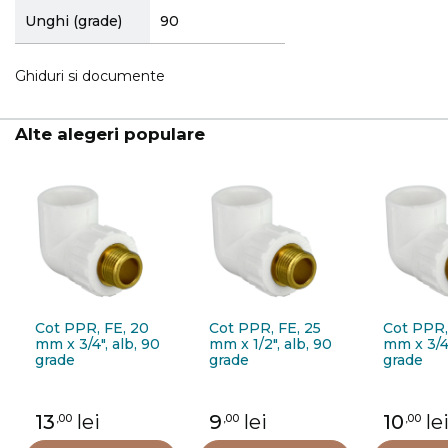
Unghi (grade)
90
Ghiduri si documente
Alte alegeri populare
Cot PPR, FE, 20
Cot PPR, FE, 25
Cot PPR,
mm x 3/4", alb, 90
mm x 1/2", alb, 90
mm x 3/4"
grade
grade
grade
13
lei
9
lei
10
le
,00
,00
,00