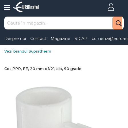
Skip
to
Content
Despre noi
Contact
Magazine
SICAP
comenzi@euro-ins
Vezi brandul Supratherm
Cot PPR, FE, 20 mm x 1/2", alb, 90 grade
Skip
to
the
end
of
the
images