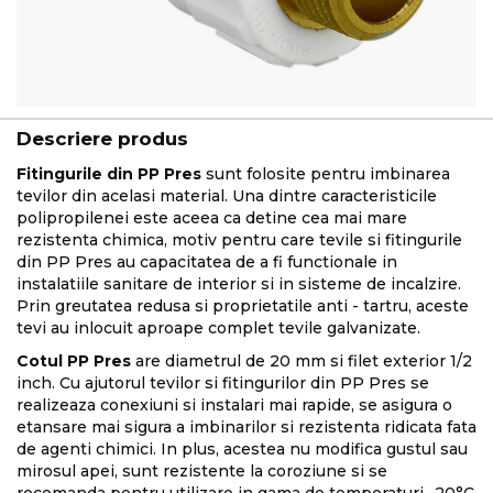
Descriere produs
Fitingurile din PP Pres
sunt folosite pentru imbinarea
tevilor din acelasi material. Una dintre caracteristicile
polipropilenei este aceea ca detine cea mai mare
rezistenta chimica, motiv pentru care tevile si fitingurile
din PP Pres au capacitatea de a fi functionale in
instalatiile sanitare de interior si in sisteme de incalzire.
Prin greutatea redusa si proprietatile anti - tartru, aceste
tevi au inlocuit aproape complet tevile galvanizate.
Cotul PP Pres
are diametrul de 20 mm si filet exterior 1/2
inch. Cu ajutorul tevilor si fitingurilor din PP Pres se
realizeaza conexiuni si instalari mai rapide, se asigura o
etansare mai sigura a imbinarilor si rezistenta ridicata fata
de agenti chimici. In plus, acestea nu modifica gustul sau
mirosul apei, sunt rezistente la coroziune si se
recomanda pentru utilizare in gama de temperaturi -20°C