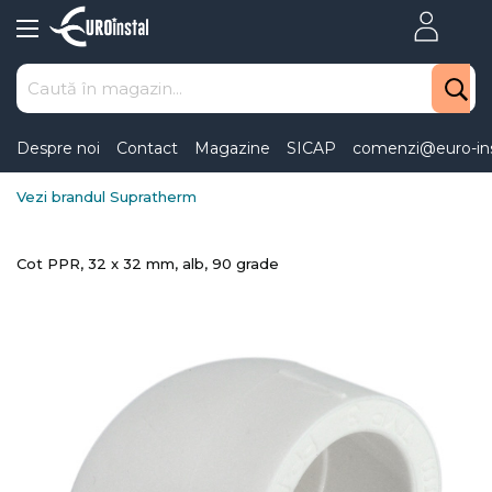
Skip
to
Content
Despre noi
Contact
Magazine
SICAP
comenzi@euro-ins
Vezi brandul Supratherm
Cot PPR, 32 x 32 mm, alb, 90 grade
Skip
to
the
end
of
the
images