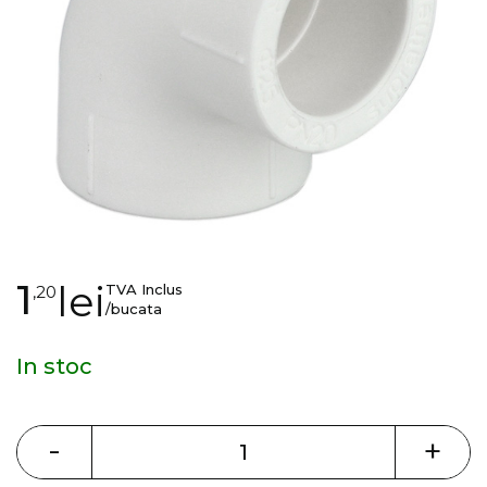
gallery
Skip
1
lei
TVA Inclus
,20
to
/bucata
the
beginning
In stoc
of
the
images
-
+
gallery