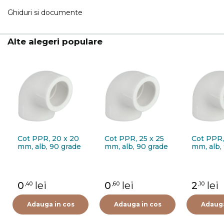
Ghiduri si documente
Alte alegeri populare
Cot PPR, 20 x 20
Cot PPR, 25 x 25
Cot PPR,
mm, alb, 90 grade
mm, alb, 90 grade
mm, alb,
0
lei
0
lei
2
lei
,40
,60
,10
Adauga in cos
Adauga in cos
Adauga