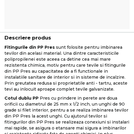
Descriere produs
Fitingurile din PP Pres
sunt folosite pentru imbinarea
tevilor din acelasi material. Una dintre caracteristicile
polipropilenei este aceea ca detine cea mai mare
rezistenta chimica, motiv pentru care tevile si fitingurile
din PP Pres au capacitatea de a fi functionale in
instalatiile sanitare de interior si in sisteme de incalzire.
Prin greutatea redusa si proprietatile anti - tartru, aceste
tevi au inlocuit aproape complet tevile galvanizate.
Cotul dublu PP
Pres cu prindere in perete are doua
orificii cu diametrul de 25 mm x 1/2 inch, un unghi de 90
grade si filet interior, pentru a se realiza imbinarea tevilor
din PP Pres la acest unghi. Cu ajutorul tevilor si
fitingurilor din PP Pres se realizeaza conexiuni si instalari
mai rapide, se asigura o etansare mai sigura a imbinarilor
si rezistenta ridicata fata de agenti chimici. In plus,