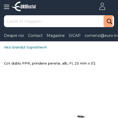
Skip
to
Content
Despre noi
Contact
Magazine
SICAP
comenzi@euro-ins
Vezi brandul Supratherm
Cot dublu PPR, prindere perete, alb, FI, 25 mm x 1/2
Skip
to
the
end
of
the
images