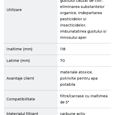
gustului cauzat de clor,
eliminarea substantelor
Utilizare
organice, indepartarea
pesticidelor si
insecticidelor,
imbunatatirea gustului si
mirosului apei
Inaltime (mm)
118
Latime (mm)
70
materiale atoxice,
Avantaje client
potrivite pentru apa
potabila
filtre/carcase cu inaltimea
Compatibilitate
de 5"
Materialul filtrant
carbune activ