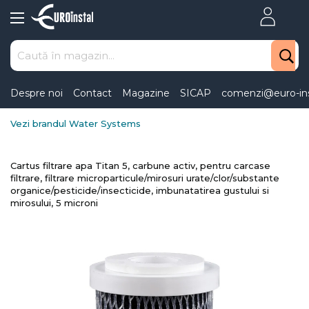
Skip
to
Content
Despre noi
Contact
Magazine
SICAP
comenzi@euro-ins
Vezi brandul Water Systems
Cartus filtrare apa Titan 5, carbune activ, pentru carcase
filtrare, filtrare microparticule/mirosuri urate/clor/substante
organice/pesticide/insecticide, imbunatatirea gustului si
mirosului, 5 microni
Skip
to
the
end
of