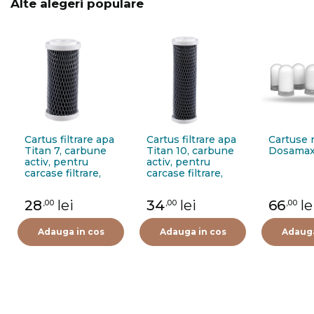
Alte alegeri populare
Cartus filtrare apa
Cartus filtrare apa
Cartuse 
Titan 7, carbune
Titan 10, carbune
Dosamax
activ, pentru
activ, pentru
carcase filtrare,
carcase filtrare,
filtrare
filtrare
microparticule/mi
microparticule/mi
28
lei
34
lei
66
le
,00
,00
,00
rosuri
rosuri
urate/clor/substan
urate/clor/substan
te
te
Adauga in cos
Adauga in cos
Adauga
organice/pesticid
organice/pesticid
e/insecticide,
e/insecticide,
imbunatatirea
imbunatatirea
gustului si
gustului si
mirosului, 5
mirosului, 5
microni
microni