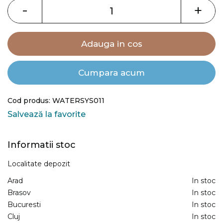
images
-
+
gallery
Adauga in cos
Cumpara acum
Cod produs: WATERSYS011
Salvează la favorite
Informatii stoc
Localitate depozit
Arad
In stoc
Brasov
In stoc
Bucuresti
In stoc
Cluj
In stoc