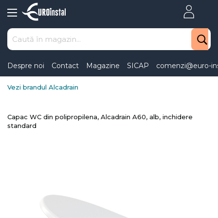
Skip
to
Content
Despre noi
Contact
Magazine
SICAP
comenzi@euro-ins
Vezi brandul Alcadrain
Capac WC din polipropilena, Alcadrain A60, alb, inchidere
standard
Skip
to
the
end
of
the