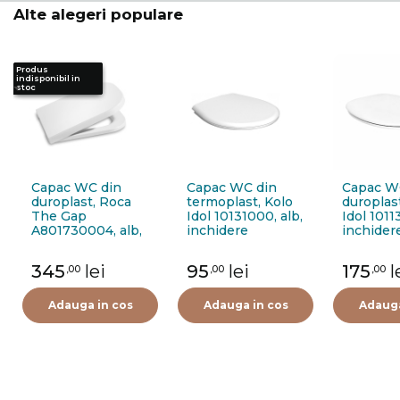
Alte alegeri populare
Produs
Produs
Produs
indisponibil in
indisponibil in
indisponibil in
stoc
stoc
stoc
Capac WC din
Capac WC din
Capac W
duroplast, Roca
termoplast, Kolo
duroplast
The Gap
Idol 10131000, alb,
Idol 1011
A801730004, alb,
inchidere
inchider
inchidere
standard
standard
standard
345
lei
95
lei
175
l
,00
,00
,00
Adauga in cos
Adauga in cos
Adauga