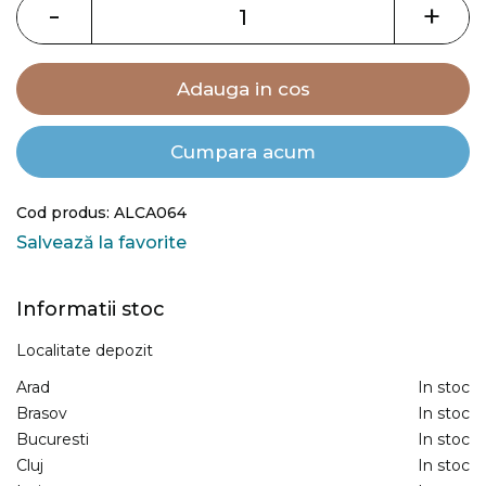
images
-
+
gallery
Adauga in cos
Cumpara acum
Cod produs: ALCA064
Salvează la favorite
Informatii stoc
Localitate depozit
Arad
In stoc
Brasov
In stoc
Bucuresti
In stoc
Cluj
In stoc