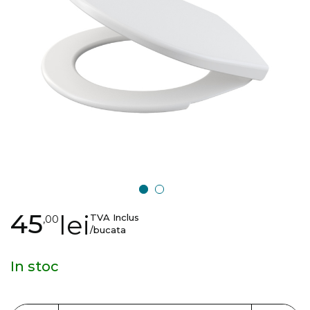
images
gallery
Skip
45
lei
TVA Inclus
,00
to
/bucata
the
beginning
In stoc
of
the