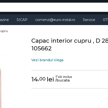
azine
SICAP
comenzi@euro-instal.ro
Service
07
 cupru
Capac interior cupru , D 
105662
Vezi brandul Viega
TVA inclus
14
lei
,00
/bucata