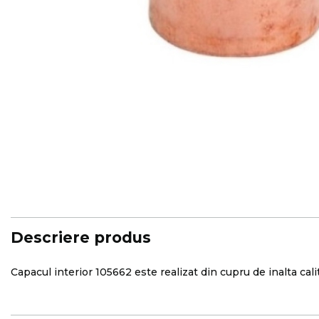
Skip
to
the
beginning
of
the
images
Descriere produs
gallery
Capacul interior 105662 este realizat din cupru de inalta cali