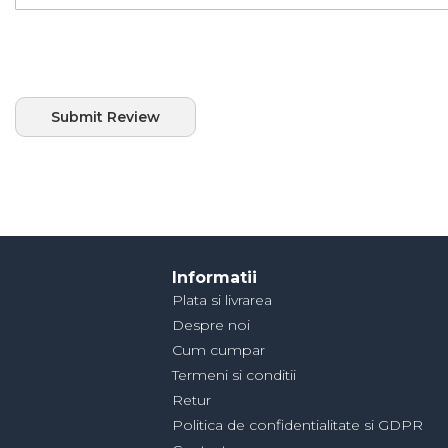
Submit Review
Informatii
Plata si livrarea
Despre noi
Cum cumpar
Termeni si conditii
Retur
Politica de confidentialitate si GDPR