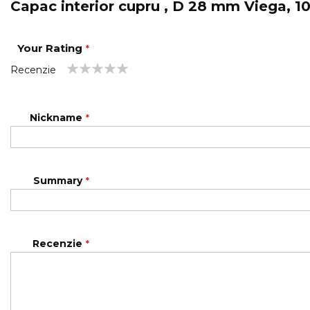
Capac interior cupru , D 28 mm Viega, 1
Your Rating
Recenzie
1
2
3
4
5
star
stars
stars
stars
stars
Nickname
Summary
Recenzie