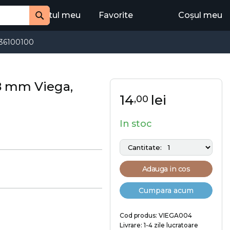
Contul meu
Favorite
Coșul meu
Cauta
36100100
28 mm Viega,
14
lei
,00
In stoc
Adauga in cos
Cumpara acum
Cod produs: VIEGA004
Livrare: 1-4 zile lucratoare