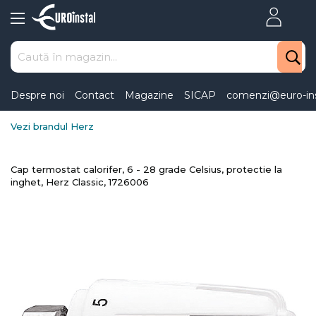
Skip
to
Content
Despre noi
Contact
Magazine
SICAP
comenzi@euro-ins
Vezi brandul Herz
Cap termostat calorifer, 6 - 28 grade Celsius, protectie la
inghet, Herz Classic, 1726006
Skip
to
the
end
of
the