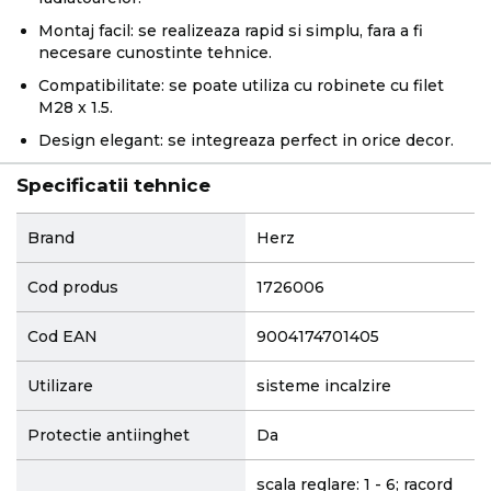
Montaj facil: se realizeaza rapid si simplu, fara a fi
necesare cunostinte tehnice.
Compatibilitate: se poate utiliza cu robinete cu filet
M28 x 1.5.
Design elegant: se integreaza perfect in orice decor.
Specificatii tehnice
More
Brand
Herz
Information
Cod produs
1726006
Cod EAN
9004174701405
Utilizare
sisteme incalzire
Protectie antiinghet
Da
scala reglare: 1 - 6; racord