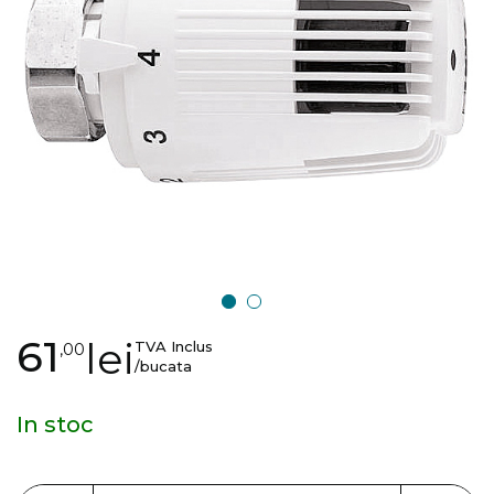
images
gallery
Skip
61
lei
TVA Inclus
,00
to
/bucata
the
beginning
In stoc
of
the