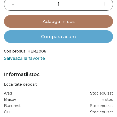
images
-
+
gallery
Adauga in cos
Cumpara acum
Cod produs: HERZ006
Salvează la favorite
Informatii stoc
Localitate depozit
Arad
Stoc epuizat
Brasov
In stoc
Bucuresti
Stoc epuizat
Cluj
Stoc epuizat