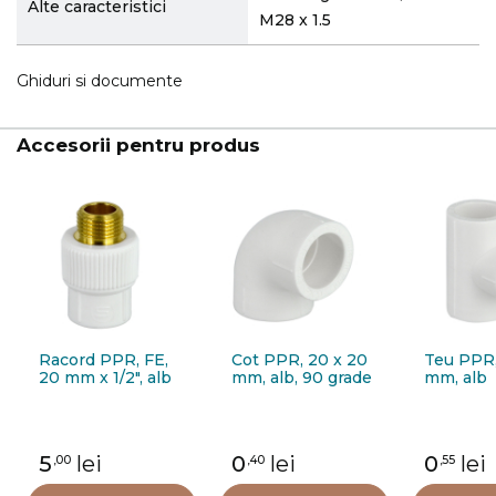
Alte caracteristici
M28 x 1.5
Ghiduri si documente
Accesorii pentru produs
Racord PPR, FE,
Cot PPR, 20 x 20
Teu PPR
20 mm x 1/2", alb
mm, alb, 90 grade
mm, alb
5
lei
0
lei
0
lei
,00
,40
,55