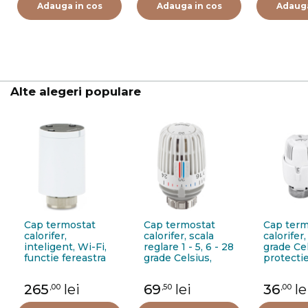
Adauga in cos
Adauga in cos
Adauga
Alte alegeri populare
Cap termostat
Cap termostat
Cap term
calorifer,
calorifer, scala
calorifer,
inteligent, Wi-Fi,
reglare 1 - 5, 6 - 28
grade Cel
functie fereastra
grade Celsius,
protectie
deschisa, Salus
Heimeier K,
inghet,
TRV10RFM
6000-00.600
TL70, 2
265
lei
69
lei
36
le
,00
,50
,00