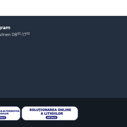
gram
00
00
Vineri 08
-17