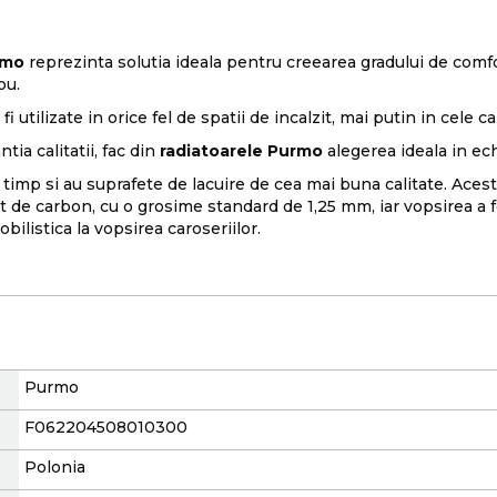
rmo
reprezinta solutia ideala pentru creearea gradului de comfor
ou.
i utilizate in orice fel de spatii de incalzit, mai putin in cele c
tia calitatii, fac din
radiatoarele Purmo
alegerea ideala in echi
timp si au suprafete de lacuire de cea mai buna calitate. Acest 
t de carbon, cu o grosime standard de 1,25 mm, iar vopsirea a f
obilistica la vopsirea caroseriilor.
Purmo
F062204508010300
Polonia