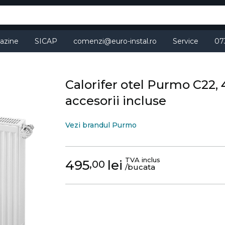
azine
SICAP
comenzi@euro-instal.ro
Service
07
Calorifer otel Purmo C22,
accesorii incluse
Vezi brandul Purmo
TVA inclus
495
lei
,00
/bucata