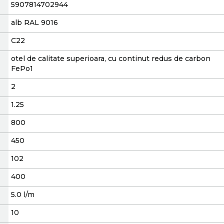
5907814702944
alb RAL 9016
C22
otel de calitate superioara, cu continut redus de carbon
FePo1
2
1.25
800
450
102
400
5.0 l/m
10