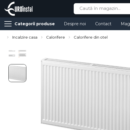
Cauta
Categorii produse
Despre noi
Contact
Mag
Incalzire casa
Calorifere
Calorifere din otel
Skip
to
the
end
of
the
images
gallery