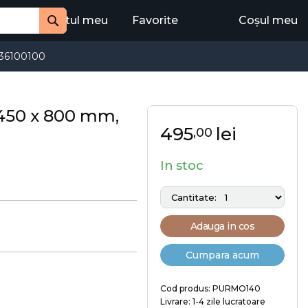
Contul meu
Favorite
Coșul meu
Cauta
36100100
 450 x 800 mm,
495
lei
,00
In stoc
Adauga in cos
Cumpara acum
Cod produs: PURMO140
Livrare: 1-4 zile lucratoare