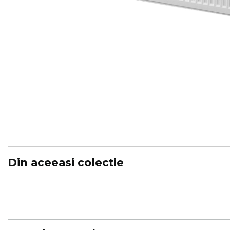
Skip
to
the
beginning
of
the
images
gallery
Din aceeasi colectie