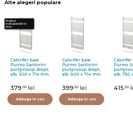
Alte alegeri populare
Produs
Produs
Produs
indisponibil in
indisponibil in
indisponibil in
stoc
stoc
stoc
Calorifer baie
Calorifer baie
Calorifer
Purmo Santorini
Purmo Santorini
Purmo Sa
portprosop drept,
portprosop drept,
portpros
alb, 500 x 714 mm
alb, 600 x 714 mm
alb, 750
+ accesorii montaj
+ accesorii montaj
+ acceso
379
lei
399
lei
415
l
,00
,00
,00
Adauga in cos
Adauga in cos