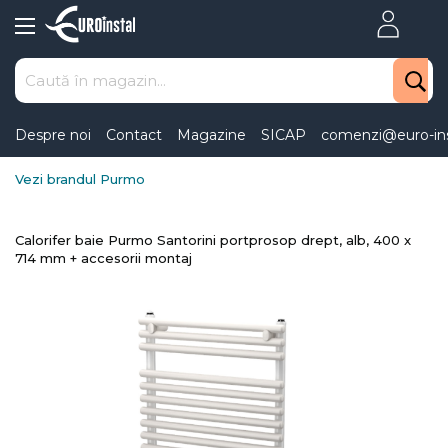
Skip
to
Content
Despre noi
Contact
Magazine
SICAP
comenzi@euro-ins
Vezi brandul Purmo
Calorifer baie Purmo Santorini portprosop drept, alb, 400 x
714 mm + accesorii montaj
Skip
to
the
end
of
the