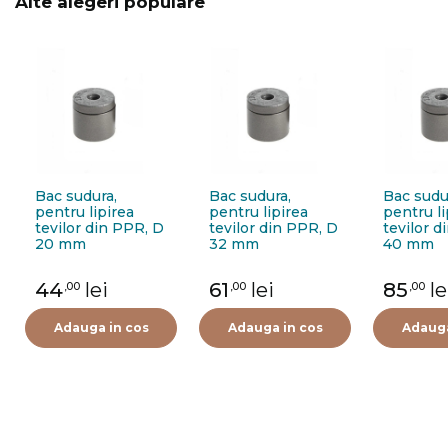
Alte alegeri populare
Bac sudura,
Bac sudura,
Bac sudu
pentru lipirea
pentru lipirea
pentru li
tevilor din PPR, D
tevilor din PPR, D
tevilor d
20 mm
32 mm
40 mm
44
lei
61
lei
85
le
,00
,00
,00
Adauga in cos
Adauga in cos
Adauga