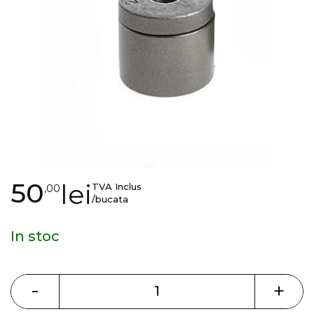
gallery
Skip
50
lei
TVA Inclus
,00
to
/bucata
the
beginning
In stoc
of
the
images
-
+
gallery