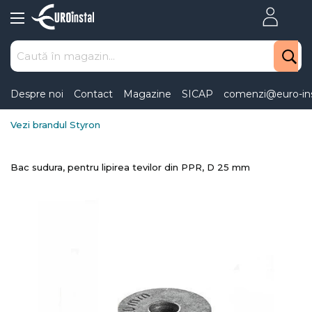
Skip
to
Content
Despre noi
Contact
Magazine
SICAP
comenzi@euro-ins
Vezi brandul Styron
Bac sudura, pentru lipirea tevilor din PPR, D 25 mm
Skip
to
the
end
of
the
images