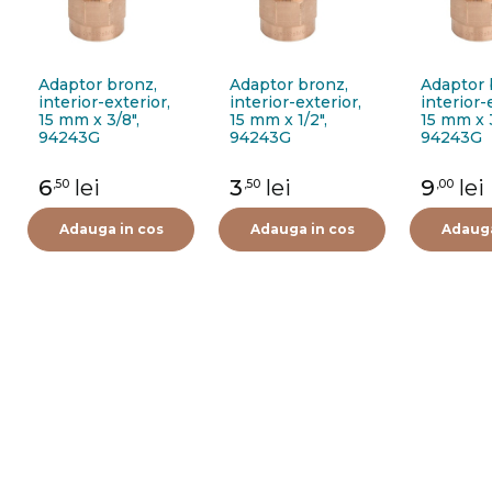
Adaptor bronz,
Adaptor bronz,
Adaptor 
interior-exterior,
interior-exterior,
interior-
15 mm x 3/8",
15 mm x 1/2",
15 mm x 3
94243G
94243G
94243G
6
lei
3
lei
9
lei
,50
,50
,00
Adauga in cos
Adauga in cos
Adauga