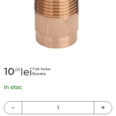
gallery
Skip
10
lei
TVA Inclus
,00
to
/bucata
the
beginning
In stoc
of
the
images
-
+
gallery