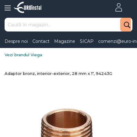
Skip
to
Content
Despre noi
Contact
Magazine
SICAP
comenzi@euro-ins
Vezi brandul Viega
Adaptor bronz, interior-exterior, 28 mm x 1", 94243G
Skip
to
the
end
of
the
images