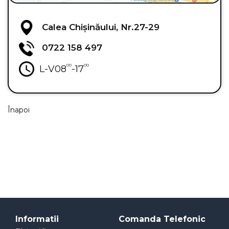
Calea Chișinăului, Nr.27-29
0722 158 497
00
00
L-V
08
-17
Înapoi
Informatii
Comanda Telefonic